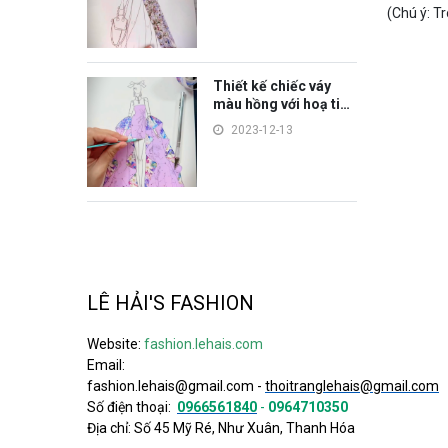
(Chú ý: T
Thiết kế chiếc váy
màu hồng với hoạ tiết
hoa lá dễ thương
2023-12-13
LÊ HẢI'S FASHION
Website:
fashion.lehais.com
Email:
fashion.lehais@gmail.com
-
thoitranglehais@gmail.com
Số điện thoại:
0966561840
-
0964710350
Địa chỉ: Số 45 Mỹ Ré, Như Xuân, Thanh Hóa