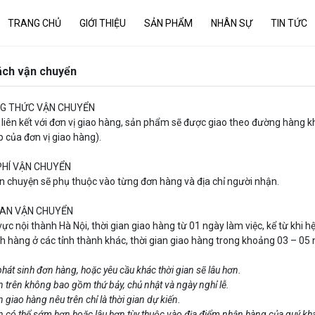
TRANG CHỦ
GIỚI THIỆU
SẢN PHẨM
NHÂN SỰ
TIN TỨC
ách vận chuyển
NG THỨC VẬN CHUYỂN
 liên kết với đơn vị giao hàng, sản phẩm sẽ được giao theo đường hàng
p của đơn vị giao hàng).
PHÍ VẬN CHUYỂN
ận chuyện sẽ phụ thuộc vào từng đơn hàng và địa chỉ người nhận.
GIAN VẬN CHUYỂN
 vực nội thành Hà Nội, thời gian giao hàng từ 01 ngày làm việc, kể từ khi
ch hàng ở các tỉnh thành khác, thời gian giao hàng trong khoảng 03 – 05 
hát sinh đơn hàng, hoặc yêu cầu khác thời gian sẽ lâu hơn.
n trên không bao gồm thứ bảy, chủ nhật và ngày nghỉ lễ.
n giao hàng nêu trên chỉ là thời gian dự kiến.
an có thể sớm hơn hoặc lâu hơn tùy thuộc vào địa điểm nhận hàng của quý k