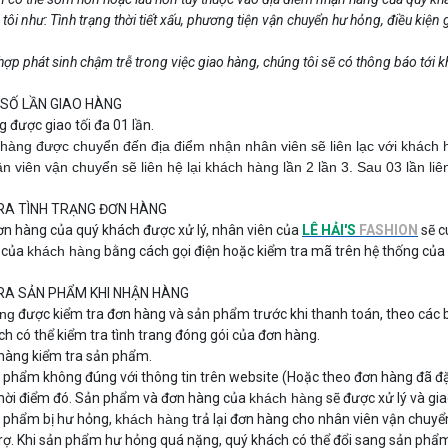
tôi như: Tình trạng thời tiết xấu, phương tiện vận chuyển hư hỏng, điều kiện g
ợp phát sinh chậm trễ trong việc giao hàng, chúng tôi sẽ có thông báo tới 
A SỐ LẦN GIAO HÀNG
g được giao tối đa 01 lần.
hàng được chuyển đến địa điểm nhận nhân viên sẽ liên lạc với khách h
n viên vận chuyển sẽ liên hệ lại khách hàng lần 2 lần 3. Sau 03 lần l
TRA TÌNH TRẠNG ĐƠN HÀNG
ơn hàng của quý khách được xử lý, nhân viên của
LÊ HẢI'S
FASHION
sẽ c
 của
khách hàng
bằng cách gọi điện hoặc kiểm tra mã trên hệ thống của 
TRA SẢN PHẨM KHI NHẬN HÀNG
ng
được kiểm tra đơn hàng và sản phẩm trước khi thanh toán, theo các 
ch có thể kiểm tra tình trang đóng gói của đơn hàng.
hàng kiểm tra sản phẩm.
 phẩm không đúng với thông tin trên website (Hoặc theo đơn hàng đã đặ
thời điểm đó. Sản phẩm và đơn hàng của
khách hàng
sẽ được xử lý và giao
 phẩm bị hư hỏng,
khách hàng
trả lại đơn hàng cho nhân viên vận chuyển
rợ. Khi sản phẩm hư hỏng quá nặng, quý khách có thể đổi sang sản phẩm