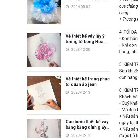
các bạn học sinh sẽ
của chúng 
2024-05-04
như thế nào?
hàng.
+ Trường h
4. TỐI Đ
Vẽ thiết kế váy lấy ý
- Đơn hàn
tưởng từ bông Hoa
-
Khi đơn 
Phu Dung
2023-12-30
hàng, nhâ
5. KIỂM 
Sau khi đ
đơn hàng
Vẽ thiết kế trang phục
từ quần áo jean
6. KIỂM 
2023-12-13
Khách hà
- Quý khá
- Mở đơn 
+ Nếu sản
Các bước thiết kế váy
ngay tại 
bằng băng dính giấy
+ Nếu sản
đơn giản
2023-12-13
được hỗ t