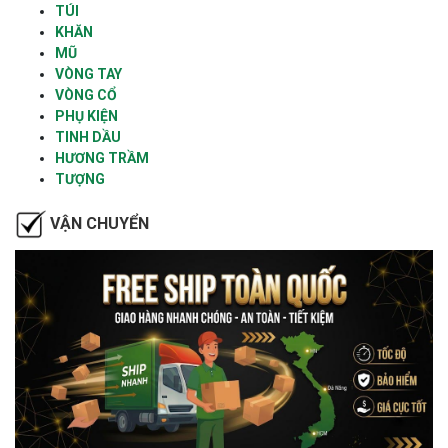
TÚI
KHĂN
MŨ
VÒNG TAY
VÒNG CỔ
PHỤ KIỆN
TINH DẦU
HƯƠNG TRẦM
TƯỢNG
VẬN CHUYỂN