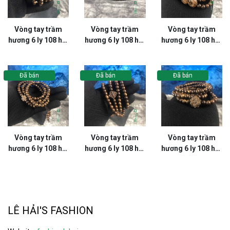
Vòng tay trầm
Vòng tay trầm
Vòng tay trầm
hương 6 ly 108 hạt
hương 6 ly 108 hạt
hương 6 ly 108 hạt
tròn đuôi hồ lô
tròn đuôi hồ lô
tròn đuôi hồ lô
phối mặt Hồ Ly -
phối mặt Thánh
phối mặt Hồ Ly -
VT105LHFA
Giá - VT104LHFA
VT103LHFA
Đã bán
Đã bán
Đã bán
Vòng tay trầm
Vòng tay trầm
Vòng tay trầm
hương 6 ly 108 hạt
hương 6 ly 108 hạt
hương 6 ly 108 hạt
tròn đuôi hồ lô
tròn đuôi hồ lô
tròn đuôi hồ lô
phối mặt Chạm
phối mặt Chạm
phối mặt CHạm
Hoa - VT101LHFA
Hoa - VT100LHFA
Hoa - VT99LHFA
LÊ HẢI'S FASHION