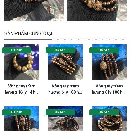
SẢN PHẨM CÙNG LOẠI
Đã bán
Đã bán
Đã bán
Vòng tay trầm
Vòng tay trầm
Vòng tay trầm
hương 16 ly 14 hạt
hương 6 ly 108 hạt
hương 6 ly 108 hạt
tròn phối mặt Hồ
tròn đuôi hồ lô
tròn đuôi hồ lô
Ly - VT93LHFA
phối mặt Kỳ Lân -
phối mặt Phật -
VT107LHFA
VT106LHFA
Đã bán
Đã bán
Đã bán